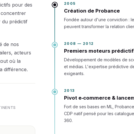
2005
ctifs pour des
Création de Probance
e concentrer
Fondée autour d'une conviction : 
 du prédictif
peuvent transformer la relation clie
2008 — 2012
té de nos
Premiers moteurs prédictif
ailers, acteurs
Développement de modèles de scor
out où la
et médias. L'expertise prédictive
a différence.
exigeants.
2013
Pivot e‑commerce & lance
Fort de ses bases en ML, Probance
INENTS
CDP natif pensé pour les catalogu
360.