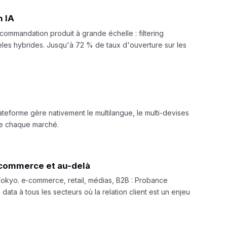
 IA
ommandation produit à grande échelle : filtering
èles hybrides. Jusqu'à 72 % de taux d'ouverture sur les
ateforme gère nativement le multilangue, le multi-devises
 de chaque marché.
‑commerce et au-delà
 Tokyo. e‑commerce, retail, médias, B2B : Probance
data à tous les secteurs où la relation client est un enjeu