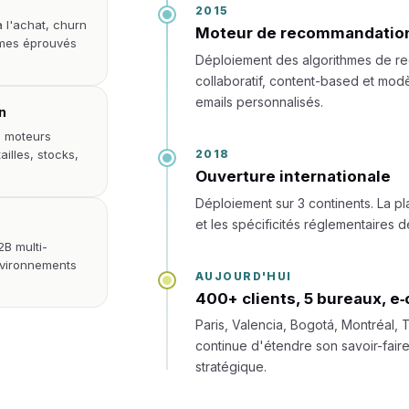
2015
 l'achat, churn
Moteur de recommandation
hmes éprouvés
Déploiement des algorithmes de rec
collaboratif, content-based et mod
emails personnalisés.
n
os moteurs
2018
illes, stocks,
Ouverture internationale
Déploiement sur 3 continents. La pl
et les spécificités réglementaires
2B multi-
nvironnements
AUJOURD'HUI
400+ clients, 5 bureaux, e
Paris, Valencia, Bogotá, Montréal,
continue d'étendre son savoir-faire 
stratégique.